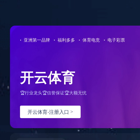
学院首页
学院概况
党建
通知公告
资源与环境学院关于征集“十五五”...
关于举办2025年“华骐-蓝必盛杯”安...
资源与环境学院庆祝第四十一个教师...
三亿网页版2025年科研助理岗位