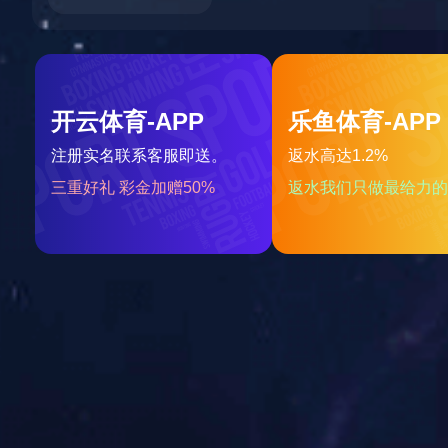
招生宣传
就业服务
学
教学管理
教科研成果
文
友情链接