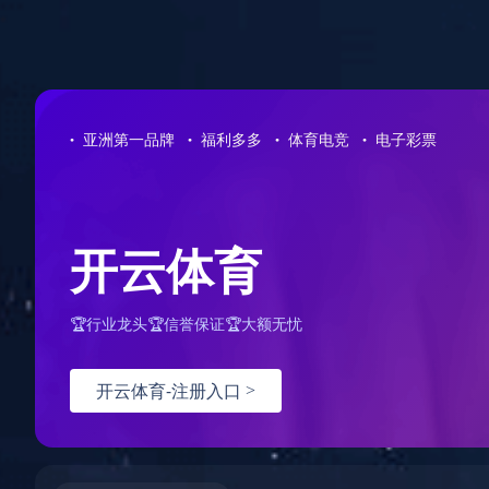
学院首页
学院概况
党建
通知公告
资源与环境学院关于征集“十五五”...
关于举办2025年“华骐-蓝必盛杯”安...
资源与环境学院2025-2026学年家庭经...
资源与环境学院庆祝第四十一个教师...