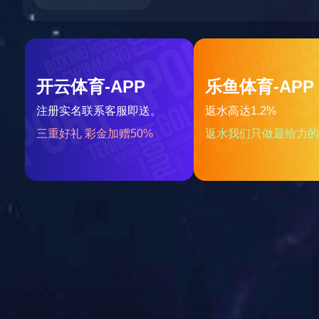
招生宣传
就业服务
学
教学管理
教科研成果
文
友情链接
三亿网页版
安徽省教育