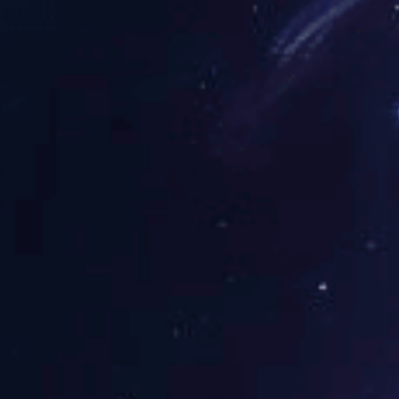
创新创业
友情链接
三亿网页版
安徽省教
爱体育官方端网站登录入口
|
广发在线注册
|
足球竞猜网
|
米兰平台
|
宝