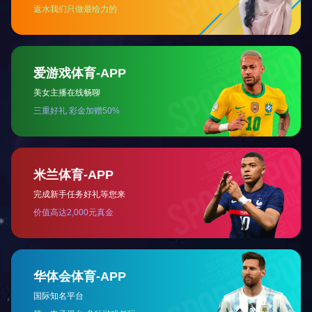
全国宣传部长会议在京召开 蔡奇出席并讲话
1
2025-01-06
党委宣传（统战）部职责范围
2
2024-03-05
宣传部加强意识形态阵地管理和网上信息把关审核
3
2017-05-20
宣传部加强意识形态阵地管理和网上信息把关审核
4
2017-05-20
学校召开党委理论学习中心组学习会议
5
2025-08-28
热文推荐