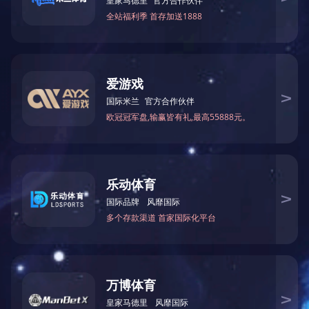
成为遵规守纪、干事创业的模范。他强调，要认真做好
2024年度专题民主生活会的各项准备工作，严格按照规
定程序开展理论学习、谈心谈话、意见征集、问题查摆
和发言材料撰写等工作，加强和上级有关部门的沟通联
系，把握好此次民主生活的相关要求，把民主生活会开
好。
时伟指出，习近平总书记关于高校党的建设的一系
列重要论述是推进高校党的建设的根本遵循。要全面贯
彻落实新时代党的建设总要求，抓住关键环节和重点工
作，正确把握和处理好“党管”和“管党”、“谋划”与“落
实”、“体系构建”和“作用发挥”、“抓两头”和“带中间”等
“四个关系”，完善党建工作体制机制，不断提升学校党
的建设质量和水平。
时伟强调，要按照“围绕发展抓党建、抓好党建促
发展”的思路，做好党建和发展融合文章，做到党建工