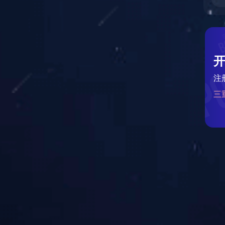
作平台申报经验交流会