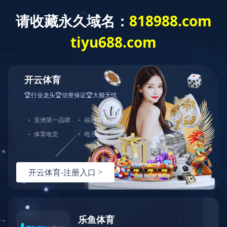
>
Home
Faculty
Faculty
Previous
1
Next
Links
School homepage
Contact Us