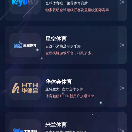
Zip: 233100
Address: No. 9 Donghua Road, Fengyang County, Anhui
Province (Fengyang Campus)
应用维护中！
Copyright© Anhui University of Science and Technology
爱体育官方端网站登录入口
|
广发在线注册
|
足球竞猜网
|
米兰
平台
|
宝威体育手机在线登入
|
足球网
|
乐竞网页版
|
中国体育竞
猜网
|
完美官方端网站登录入口
|