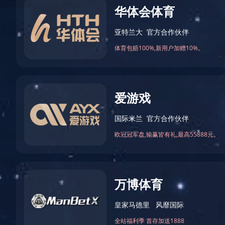
资源与环境学院庆祝第四十一个教师...
三亿网页版2025年科研助理岗位
科学研究
资源与环境学院召开2026年度国家自...
我校科研团队在农林学科领域顶级期...
我院教师参加全国高校青年教师GIS教...
资源与环境学院实现国家自然科学基...
我校获批农业农村部土壤质量马鞍山...
我校教师应邀参加第九届全国土壤生...
快速导航