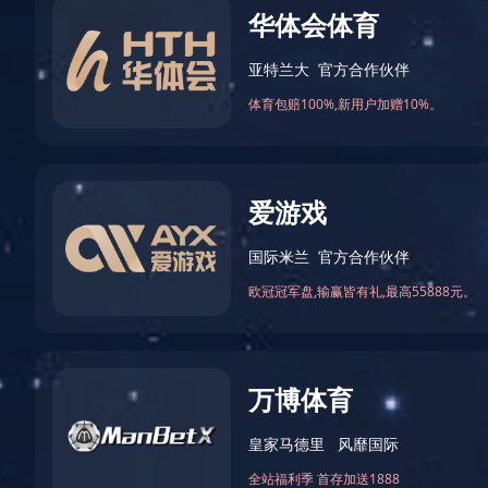
三亿网页版2025年科研助理岗位
全国节能宣传周·节能低碳倡议书
科学研究
我院教师参加全国高校青年教师GIS教...
资源与环境学院实现国家自然科学基...
我校获批农业农村部土壤质量马鞍山...
我校教师应邀参加第九届全国土壤生...
“两利用”体系首席专家汪建飞赴寿...
我校教师应邀参加第二届青年生态学论坛
快速导航