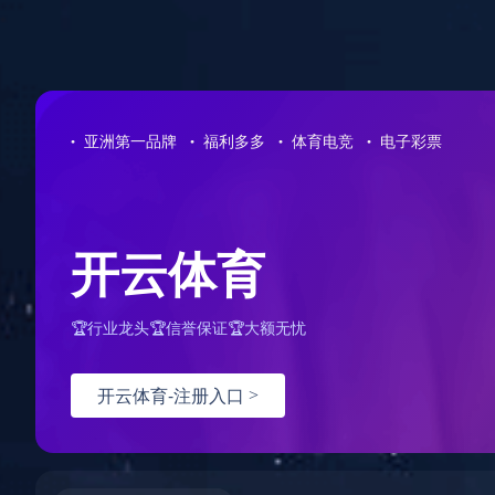
学院首页
学院概况
党建
通知公告
资源与环境学院关于征集“十五五”...
关于举办2025年“华骐-蓝必盛杯”安...
资源与环境学院2025-2026学年家庭经...
资源与环境学院庆祝第四十一个教师...