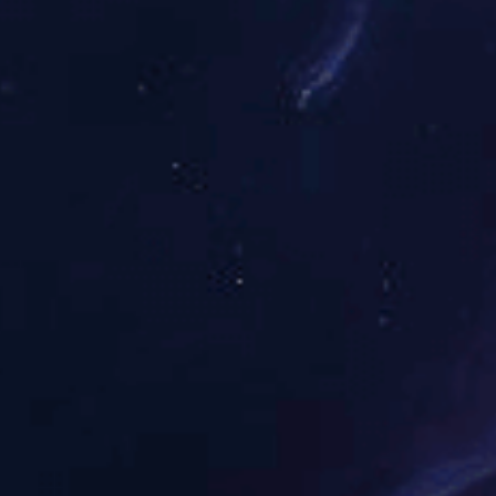
爱体育官方端网站登录入口
|
广发在线注册
|
足球竞猜网
|
米兰平台
|
宝
爱体育官方端网站登录入口
|
广发在线注册
|
足球竞猜网
|
米兰平台
|
宝