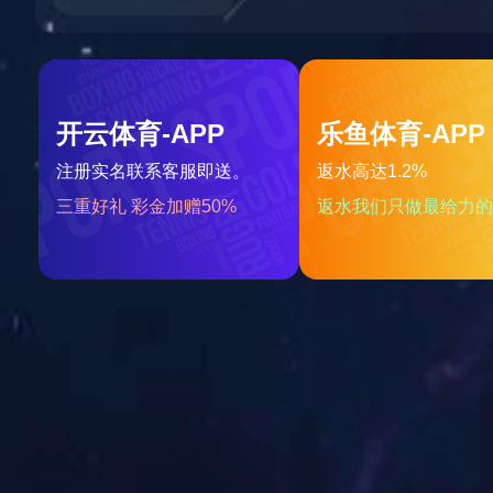
实践管理
导师管理
资料下载
友情链接
中华人民共和国教育部
中国研究生招生信息网
爱体育官方端网站登录入口
|
广发在线注册
|
足球竞猜网
|
米兰平台
|
宝