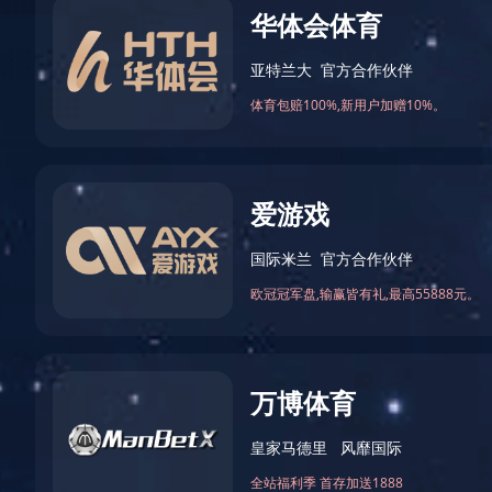
招生工作
招生简章
招生目录
通知公告
资料下载