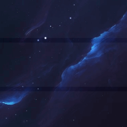
学籍管理
共4条
上页
1
下
版权所有© 2015 三亿网页版信息公开网
线登入
|
足球网
|
乐竞网页版
|
中国体育竞猜网
|
完美官方端网站登录入口
|