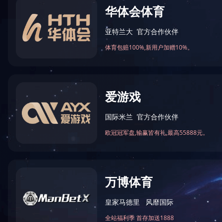
学生管理
国际交流
其他事项
爱体育官方端网站登录入口
|
广发在线注册
|
足球竞猜网
|
米兰平台
|
宝威体育手机在