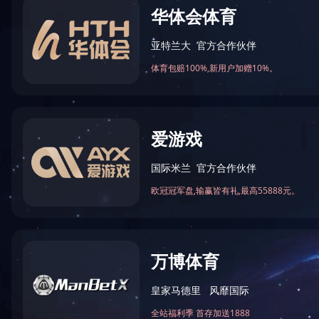
学生管理
国际交流
其他事项
爱体育官方端网站登录入口
|
广发在线注册
|
足球竞猜网
|
米兰平台
|
宝威体育手机在