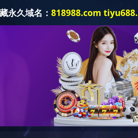
息公开目录
信息公开事项清单
信息公开年报
信息公开
国际交流
留学生教育
合作办学
因公出国