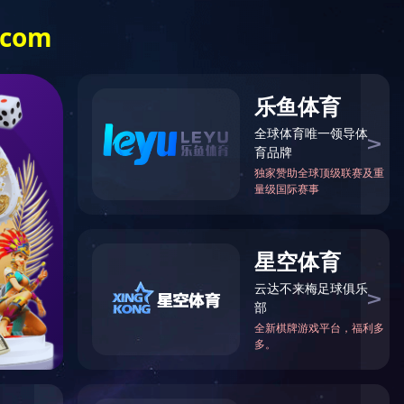
猜网
|
完美官方端网站登录入口
|