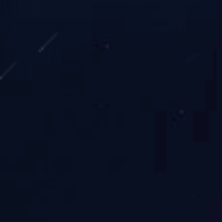
爱体育官方端网站登录入口
|
广发在线注册
|
足球竞猜网
|
米兰