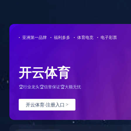
学院主页
学院概况
快 速 导 航
>> 创业园推介
>> 名师工作室
>> 下载中心
>> 通知公告